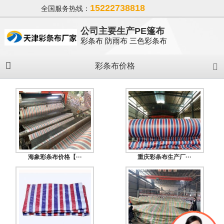
15222738818
全国服务热线：
公司主要生产PE篷布
彩条布 防雨布 三色彩条布
彩条布价格
海象彩条布价格【···
重庆彩条布生产厂···