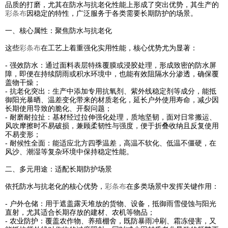
品质的打磨，尤其在防水与抗老化性能上形成了突出优势，其生产的
彩条布
因稳定的特性，广泛服务于各类需要长期防护的场景。
一、核心属性：聚焦防水与抗老化
这些
彩条布
在工艺上着重强化实用性能，核心优势尤为显著：
- 强效防水：通过面料表层特殊覆膜或浸胶处理，形成致密的防水屏
障，即便在持续阴雨或积水环境中，也能有效阻隔水分渗透，确保覆
盖物干燥；
- 抗老化突出：生产中添加专用抗氧剂、紫外线稳定剂等成分，能抵
御阳光暴晒、温差变化带来的材质老化，延长户外使用寿命，减少因
长期使用导致的脆化、开裂问题；
- 耐磨耐拉扯：基材经过拉伸强化处理，质地坚韧，面对日常搬运、
风吹摩擦时不易破损，兼顾柔韧性与强度，便于折叠收纳且反复使用
不易变形；
- 耐候性全面：能适应北方四季温差，高温不软化、低温不僵硬，在
风沙、潮湿等复杂环境中保持稳定性能。
二、多元用途：适配长期防护场景
依托防水与抗老化的核心优势，
彩条布
在多类场景中发挥关键作用：
- 户外仓储：用于遮盖露天堆放的货物、设备，抵御雨雪侵蚀与阳光
直射，尤其适合长期存放的建材、农机等物品；
- 农业防护：覆盖农作物、养殖棚舍，既防暴雨冲刷、霜冻侵害，又