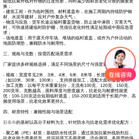
能抵抗紫外线对作物的过度照射，同时减少因材质老化导致的频繁更
换；
- 建筑工程：作为临时围挡、材料遮盖布，在施工周期内持续防护钢
材、水泥等建材，应对户外复杂天气；
- 物流与应急：货车长途运输时覆盖货物，防止途中淋雨；灾害天气
时，可快速搭建临时防护棚，凭借抗老化特性满足短期或中期应急需
求；
- 场地遮盖：用于露天停车场、堆场的临时遮盖，或作为户外活动的
地面防潮垫，兼顾防水与耐用性。
三、规格与克数：按需匹配场景需求
厂家提供多样规格选择，满足不同场景的尺寸与强度要求：
- 规格：宽度常见2米、3米、4米、6米、8米等，长度可根据需求定制
（如10米、30米、100米），支持拼接加工，适配大面积覆盖需求；
- 加工克数：以每平方米重量划分，主流有100克、120克、150克、
200克等。克数越高，面料厚度与密度越大，抗老化与耐磨性能更
优：100-120克适合短期临时遮盖，150-200克则适用于长期户外、高
频使用场景，抗老化效果更持久。
四、材质特性：兼顾性能与场景适配
彩条布
的基材以高分子材料为主，针对防水与抗老化需求优化配方：
- 聚乙烯（PE）材质：基础防水性优异，通过添加抗紫外线助剂后，
抗老化能力显著提升，低温环境下不易变硬，适合潮湿、多雨雪的场