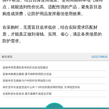
择PP材质。结合自身使用场景、使用周期和本地气候特
点，就能选到性价比高、适配性强的产品，避免盲目选
购造成浪费，让防护用品发挥最佳使用效果。
在采购时，无需盲目追求低价，结合实际需求匹配材
质，才能真正做到省钱、实用、省心，满足各类场景的
防护需求。
相关资讯
15222738818
蓝银布和普通彩条布的区别及选型建议
蓝银布耐磨抗撕裂 露天物料防雨防尘优选
蓝银布常见规格与户外防护应用场景介绍
高栏货车长途盖货选什么布？100克双膜加厚防雨款 天津现货供应
全新料原生彩条布 露天暴晒不易老化开裂