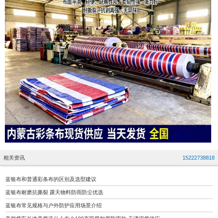
相关资讯
15222738818
蓝银布和普通彩条布的区别及选型建议
蓝银布耐磨抗撕裂 露天物料防雨防尘优选
蓝银布常见规格与户外防护应用场景介绍